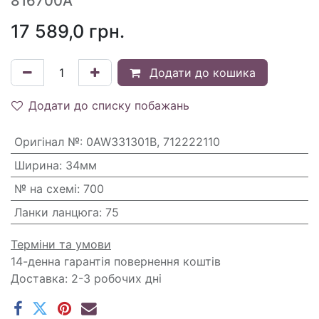
816700A
17 589,0
грн.
Додати до кошика
Додати до списку побажань
Оригінал №
:
0AW331301B, 712222110
Ширина
:
34мм
№ на схемі
:
700
Ланки ланцюга
:
75
Терміни та умови
14-денна гарантія повернення коштів
Доставка: 2-3 робочих дні