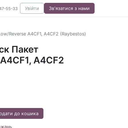
Увійти
Зв'язатися з нами
47-55-33
ow/Reverse A4CF1, A4CF2 (Raybestos)
ск Пакет
 A4CF1, A4CF2
одати до кошика
ажань