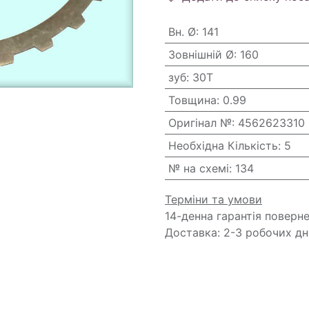
Вн. Ø
:
141
Зовнішній Ø
:
160
зуб
:
30T
Товщина
:
0.99
Оригінал №
:
4562623310 
Необхідна Кількість
:
5
№ на схемі
:
134
Терміни та умови
14-денна гарантія поверн
Доставка: 2-3 робочих дн