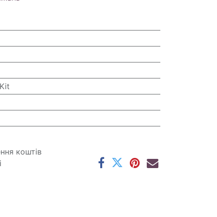
Kit
ення коштів
і