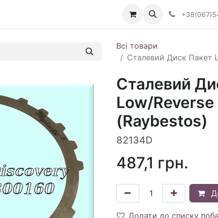
Визначити тип АКПП
+38(067)5
Всі товари
Сталевий Диск Пакет L
Сталевий Ди
Low/Reverse
(Raybestos)
82134D
487,1
грн.
Д
Додати до списку поб