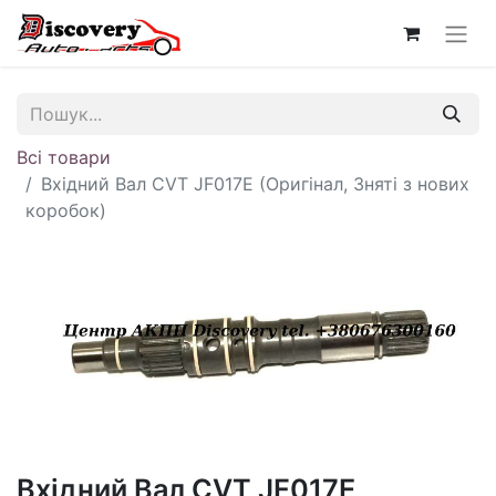
Всі товари
Вхідний Вал CVT JF017E (Оригінал, Зняті з нових
коробок)
Вхідний Вал CVT JF017E