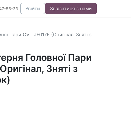
Увійти
Зв'язатися з нами
47-55-33
ої Пари CVT JF017E (Оригінал, Зняті з
ерня Головної Пари
Оригінал, Зняті з
ок)