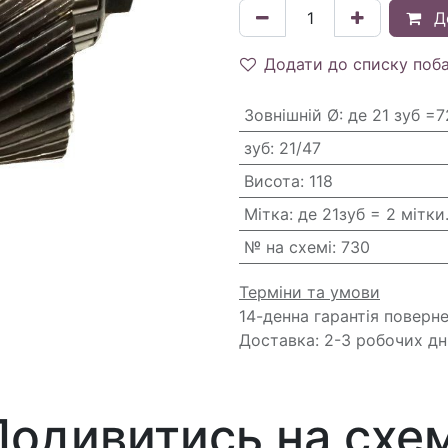
Д
Додати до списку поб
Зовнішній Ø
:
де 21 зуб =7
зуб
:
21/47
Висота
:
118
Мітка
:
де 21зуб = 2 мітки
№ на схемі
:
730
Терміни та умови
14-денна гарантія поверн
Доставка: 2-3 робочих дн
Подивитись на схем