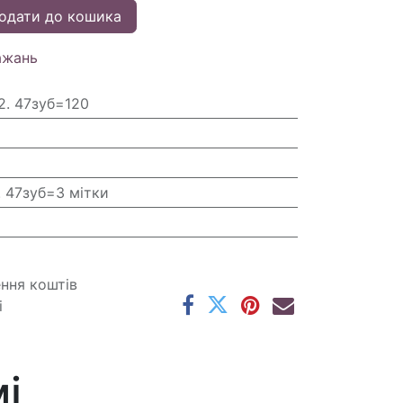
одати до кошика
ажань
2. 47зуб=120
. 47зуб=3 мітки
ення коштів
і
і