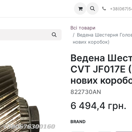
Визначити тип АКПП
+38(067)5
Всі товари
Ведена Шестерня Головн
нових коробок)
Ведена Шест
CVT JF017E (
нових короб
822730AN
6 494,4
грн.
BRAND