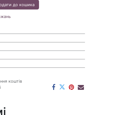
одати до кошика
ажань
ення коштів
і
і