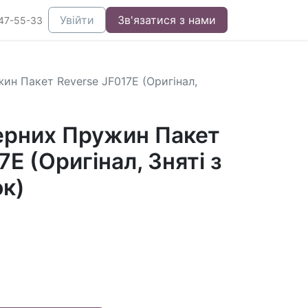
Увійти
Зв'язатися з нами
47-55-33
н Пакет Reverse JF017E (Оригінал,
рних Пружин Пакет
7E (Оригінал, Зняті з
ок)