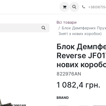
Визначити тип АКПП
+38(067)5
Всі товари
Блок Демпферних Пружи
Зняті з нових коробок)
Блок Демпфе
Reverse JF01
нових короб
822976AN
1 082,4
грн.
BRAND