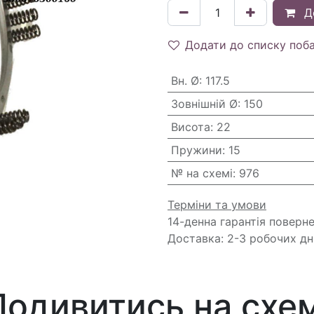
Д
Додати до списку поб
Вн. Ø
:
117.5
Зовнішній Ø
:
150
Висота
:
22
Пружини
:
15
№ на схемі
:
976
Терміни та умови
14-денна гарантія поверн
Доставка: 2-3 робочих дн
Подивитись на схем