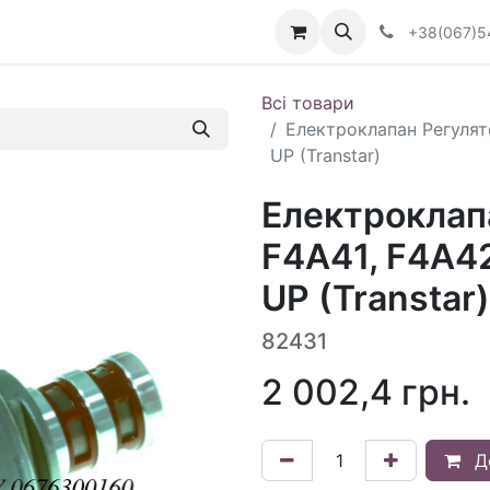
Визначити тип АКПП
+38(067)5
Всі товари
Електроклапан Регулято
UP (Transtar)
Електроклап
F4A41, F4A42
UP (Transtar)
82431
2 002,4
грн.
Д