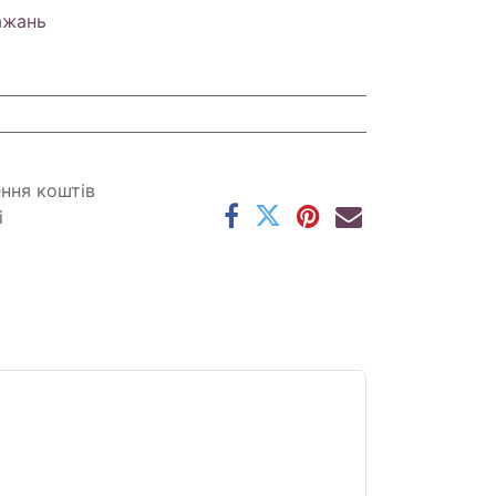
ажань
ення коштів
і