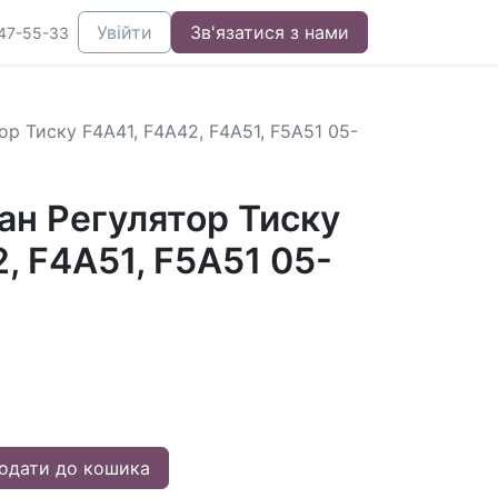
Увійти
Зв'язатися з нами
47-55-33
р Тиску F4A41, F4A42, F4A51, F5A51 05-
ан Регулятор Тиску
, F4A51, F5A51 05-
одати до кошика