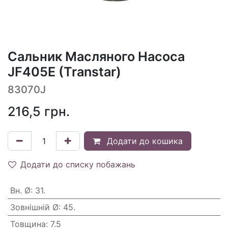
Сальник Масляного Насоса
JF405E (Transtar)
83070J
216,5
грн.
Додати до кошика
Додати до списку побажань
Вн. Ø
:
31.
Зовнішній Ø
:
45.
Товщина
:
7.5