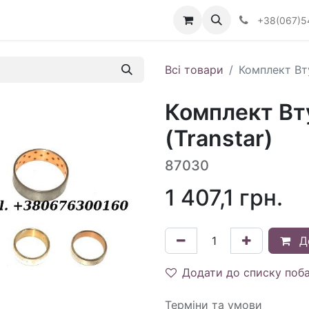
Визначити тип АКПП
+38(067)5
Всі товари
Комплект Вт
Комплект Вт
(Transtar)
87030
1 407,1
грн.
Д
Додати до списку поб
Терміни та умови