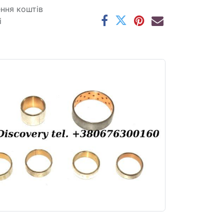
ення коштів
і