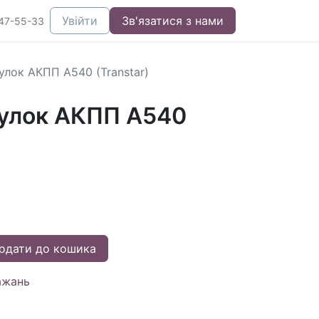
Увійти
Зв'язатися з нами
47-55-33
улок АКПП A540 (Transtar)
улок АКПП A540
одати до кошика
ажань