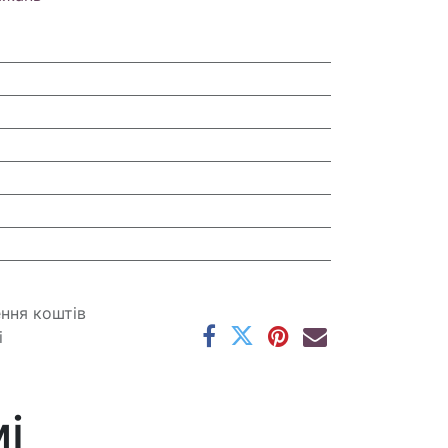
ення коштів
і
і