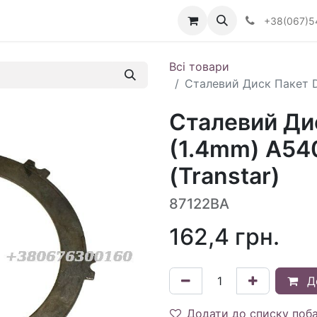
Визначити тип АКПП
+38(067)5
Всі товари
Сталевий Диск Пакет Di
Сталевий Дис
(1.4mm) A54
(Transtar)
87122BA
162,4
грн.
Д
Додати до списку поб