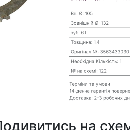
Вн. Ø
:
105
Зовнішній Ø
:
132
зуб
:
6T
Товщина
:
1.4
Оригінал №
:
3563433030
Необхідна Кількість
:
1
№ на схемі
:
122
Терміни та умови
14-денна гарантія поверн
Доставка: 2-3 робочих дн
Подивитись на схем