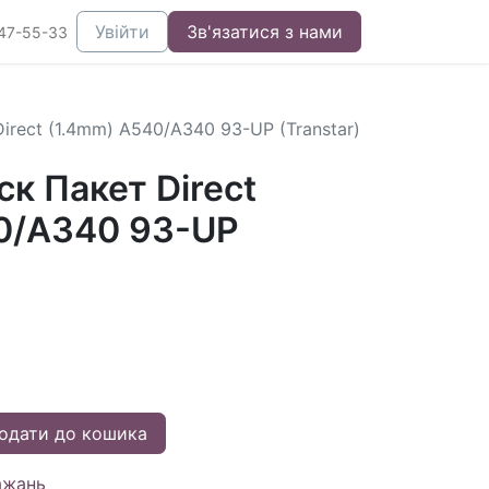
Увійти
Зв'язатися з нами
47-55-33
rect (1.4mm) A540/A340 93-UP (Transtar)
к Пакет Direct
0/A340 93-UP
одати до кошика
ажань