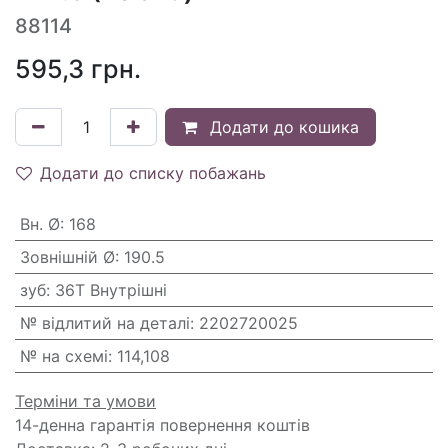
88114
595,3
грн.
Додати до кошика
Додати до списку побажань
Вн. Ø
:
168
Зовнішній Ø
:
190.5
зуб
:
36T Внутрішні
№ відлитий на деталі
:
2202720025
№ на схемі
:
114,108
Терміни та умови
14-денна гарантія повернення коштів