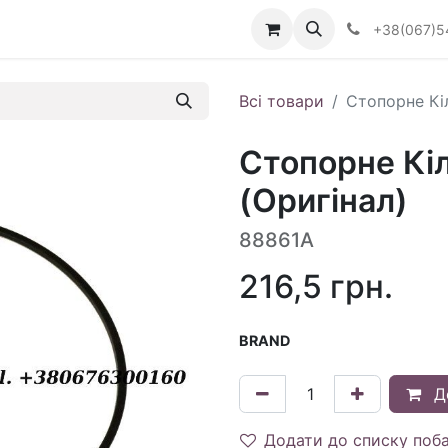
Визначити тип АКПП
+38(067)5
Всі товари
Стопорне Кіл
Стопорне Кіл
(Оригінал)
88861A
216,5
грн.
BRAND
Д
Додати до списку поб