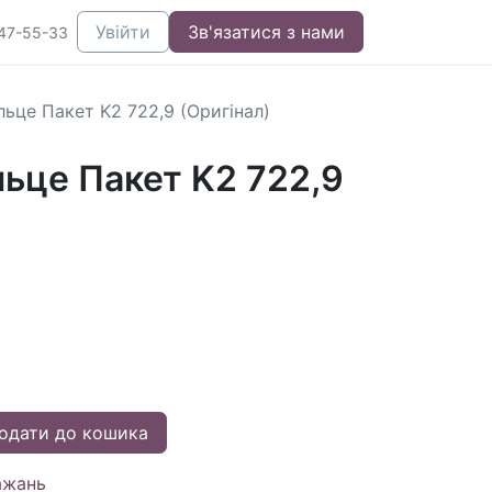
Увійти
Зв'язатися з нами
47-55-33
ьце Пакет K2 722,9 (Оригінал)
ьце Пакет K2 722,9
одати до кошика
ажань