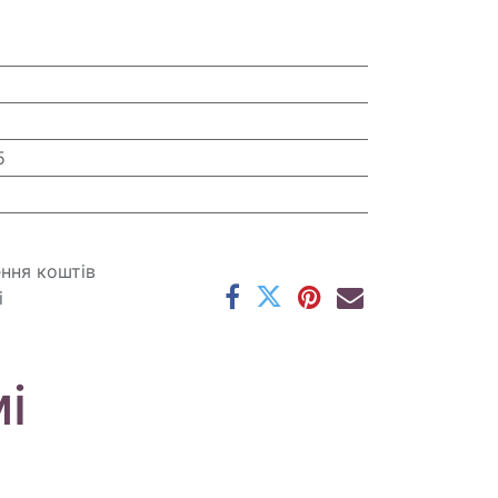
5
ення коштів
і
і