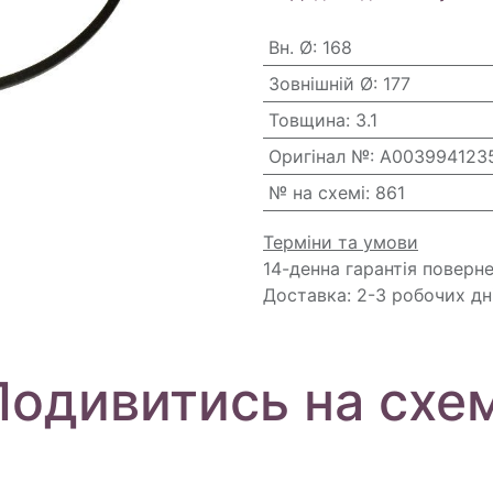
Вн. Ø
:
168
Зовнішній Ø
:
177
Товщина
:
3.1
Оригінал №
:
A003994123
№ на схемі
:
861
Терміни та умови
14-денна гарантія поверн
Доставка: 2-3 робочих дн
Подивитись на схем