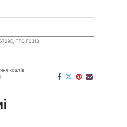
6709E, TTO F0313
ення коштів
і
і