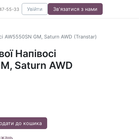
Увійти
Зв'язатися з нами
47-55-33
сі AW5550SN GM, Saturn AWD (Transtar)
ої Напівосі
M, Saturn AWD
одати до кошика
ажань