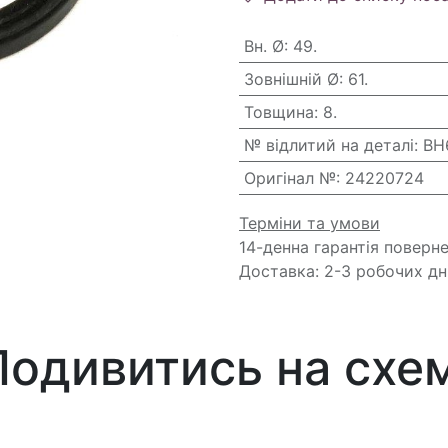
Вн. Ø
:
49.
Зовнішній Ø
:
61.
Товщина
:
8.
№ відлитий на деталі
:
BH
Оригінал №
:
24220724
Терміни та умови
14-денна гарантія поверн
Доставка: 2-3 робочих дн
Подивитись на схем