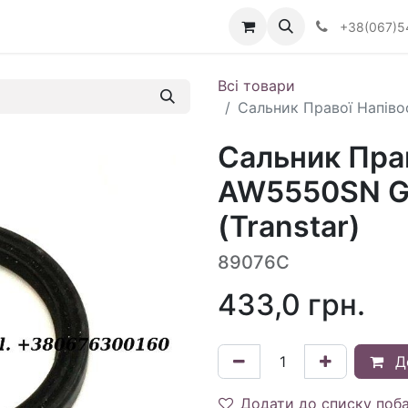
Визначити тип АКПП
+38(067)5
Всі товари
Сальник Правої Напіво
Сальник Прав
AW5550SN G
(Transtar)
89076C
433,0
грн.
Д
Додати до списку поб