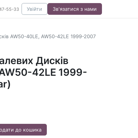
Увійти
Зв'язатися з нами
47-55-33
сків AW50-40LE, AW50-42LE 1999-2007
алевих Дисків
AW50-42LE 1999-
ar)
одати до кошика