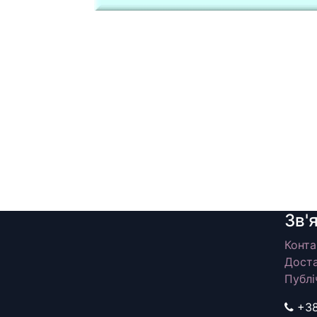
Зв'
Конта
Доста
Публі
+3