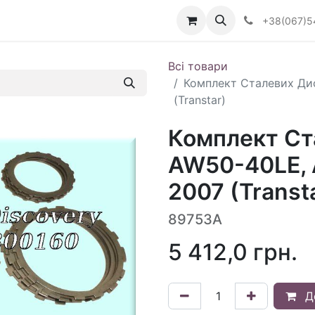
Визначити тип АКПП
+38(067)5
Всі товари
Комплект Сталевих Ди
(Transtar)
Комплект Ст
AW50-40LE, 
2007 (Transt
89753A
5 412,0
грн.
Д