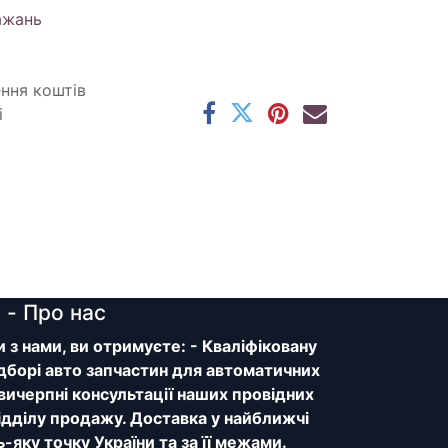
ажань
ення коштів
і
y
- Про нас
з нами, ви отримуєте: - Кваліфіковану
дборі авто запчастин для автоматичних
 вичерпні консультації наших провідних
відділу продажу. Доставка у найближчі
ь-яку точку України та за її межами.