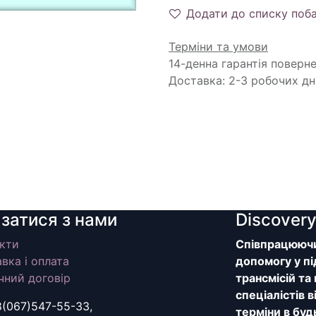
Додати до списку поб
Терміни та умови
14-денна гарантія поверн
Доставка: 2-3 робочих дн
язатися з нами
Discover
кти
Співпрацюючи 
вка і оплата
допомогу у пі
чний договір
трансмісій та
спеціалістів 
8(067)547-55-33,
терміни в буд