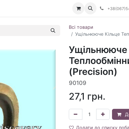
Визначити тип АКПП
+38(067)5
Всі товари
Ущільнююче Кільце Теп
Ущільнююче 
Теплообмінн
(Precision)
90109
27,1
грн.
Д
Додати до списку поб