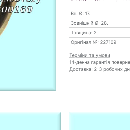
Вн. Ø
:
17.
Зовнішній Ø
:
28.
Товщина
:
2.
Оригінал №
:
227109
Терміни та умови
14-денна гарантія поверн
Доставка: 2-3 робочих дн