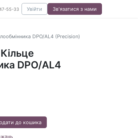
Увійти
Зв'язатися з нами
47-55-33
лообмінника DPO/AL4 (Precision)
Кільце
ика DPO/AL4
одати до кошика
ажань