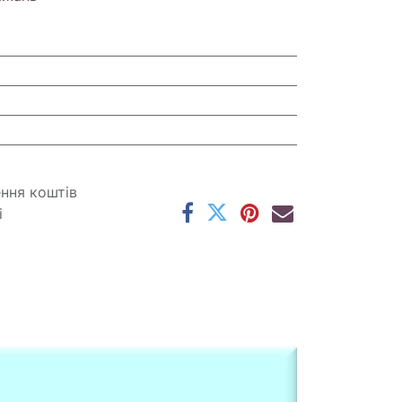
ення коштів
і