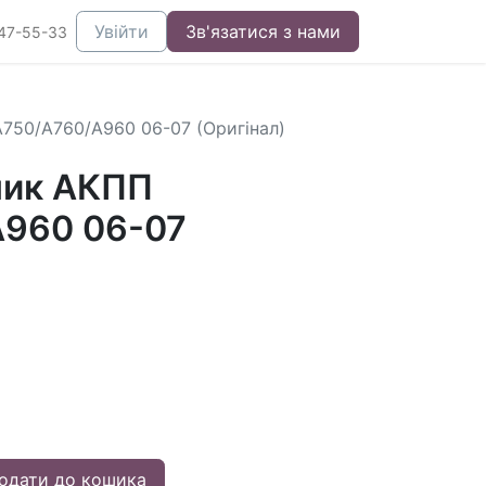
Увійти
Зв'язатися з нами
47-55-33
750/A760/A960 06-07 (Оригінал)
ник АКПП
A960 06-07
одати до кошика