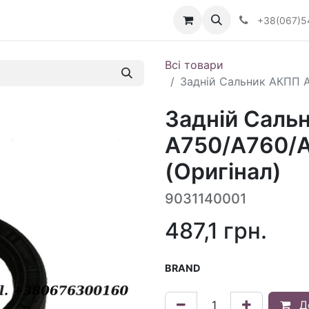
Визначити тип АКПП
+38(067)5
Всі товари
Задній Сальник АКПП A
Задній Саль
A750/A760/
(Оригінал)
9031140001
487,1
грн.
BRAND
Д