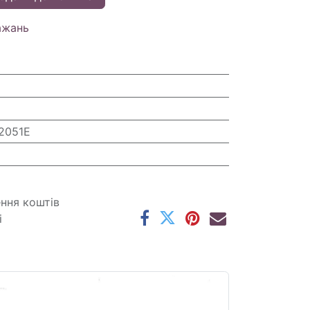
ажань
2051E
ення коштів
і