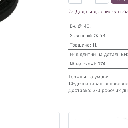
Додати до списку поб
Вн. Ø
:
40.
Зовнішній Ø
:
58.
Товщина
:
11.
№ відлитий на деталі
:
BH
№ на схемі
:
074
Терміни та умови
14-денна гарантія поверн
Доставка: 2-3 робочих дн