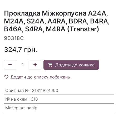
Прокладка Міжкорпусна A24A,
M24A, S24A, A4RA, BDRA, B4RA,
B46A, S4RA, M4RA (Transtar)
90318C
324,7
грн.
Додати до кошика
Додати до списку побажань
Оригінал №
:
21811P24J00
№ на схемі
:
318
Матеріал
:
папір