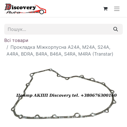
Всі товари
Прокладка Міжкорпусна A24A, M24A, S24A,
A4RA, BDRA, B4RA, B46A, S4RA, M4RA (Transtar)