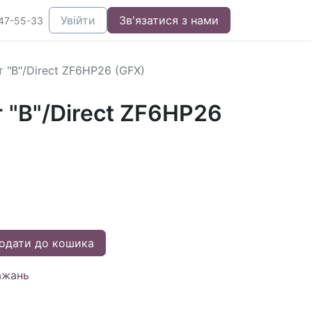
Увійти
Зв'язатися з нами
47-55-33
 "B"/Direct ZF6HP26 (GFX)
 "B"/Direct ZF6HP26
одати до кошика
ажань