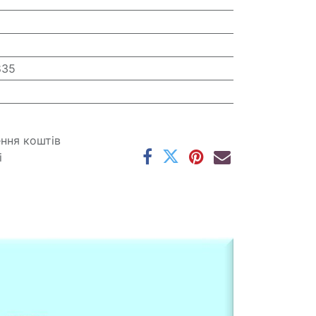
835
ення коштів
і