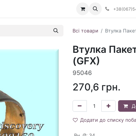
Визначити тип АКПП
+38(067)5
Всі товари
Втулка Пакет
Втулка Пакет
(GFX)
95046
270,6
грн.
Д
Додати до списку поб
Вн. Ø
:
34.