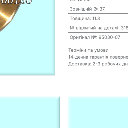
Зовнішній Ø
:
37.
Товщина
:
11.3
№ відлитий на деталі
:
31
Оригінал №
:
95030-07
Терміни та умови
14-денна гарантія поверн
Доставка: 2-3 робочих дн