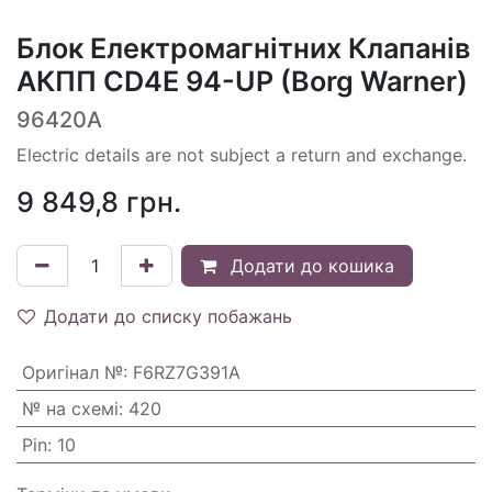
Блок Електромагнітних Клапанів
АКПП CD4E 94-UP (Borg Warner)
96420A
Electric details are not subject a return and exchange.
9 849,8
грн.
Додати до кошика
Додати до списку побажань
Оригінал №
:
F6RZ7G391A
№ на схемі
:
420
Pin
:
10