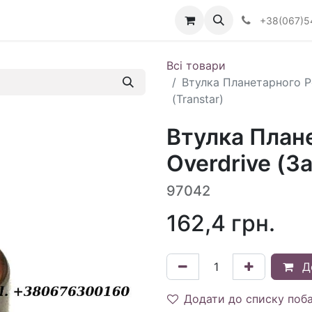
Визначити тип АКПП
+38(067)5
Всі товари
Втулка Планетарного Р
(Transtar)
Втулка План
Overdrive (З
97042
162,4
грн.
Д
Додати до списку поб