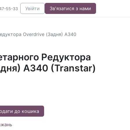
Увійти
Зв'язатися з нами
47-55-33
едуктора Overdrive (Задня) A340
етарного Редуктора
адня) A340 (Transtar)
одати до кошика
ажань