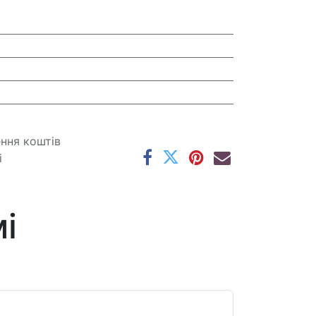
ення коштів
і
і