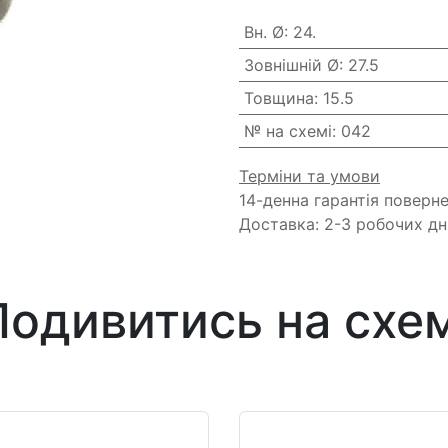
Вн. Ø
:
24.
Зовнішній Ø
:
27.5
Товщина
:
15.5
№ на схемі
:
042
Терміни та умови
14-денна гарантія поверн
Доставка: 2-3 робочих дн
Подивитись на схем