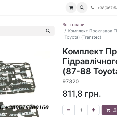
Визначити тип АКПП
+38(067)5
Всі товари
Комплект Прокладок Гі
Toyota) (Transtec)
Комплект Пр
Гідравлічно
(87-88 Toyot
97320
811,8
грн.
Д