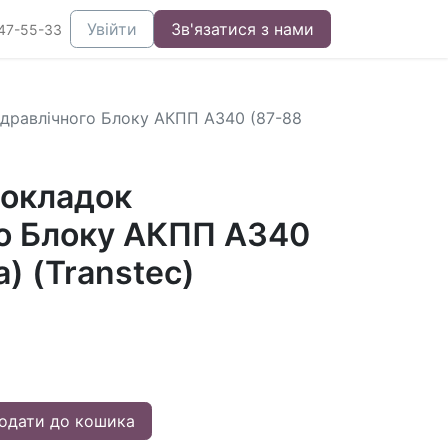
Увійти
Зв'язатися з нами
47-55-33
дравлічного Блоку АКПП A340 (87-88
окладок
го Блоку АКПП A340
a) (Transtec)
одати до кошика