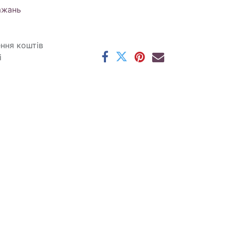
ажань
ення коштів
і