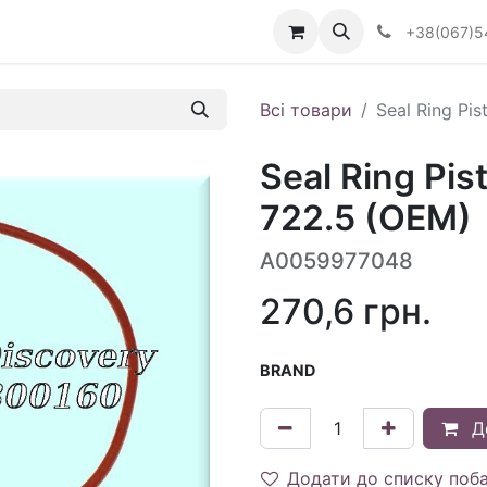
Визначити тип АКПП
+38(067)5
Всі товари
Seal Ring Pi
Seal Ring Pis
722.5 (OEM)
A0059977048
270,6
грн.
BRAND
Д
Додати до списку поб