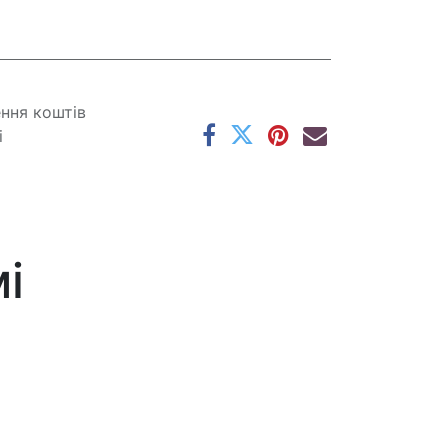
ення коштів
і
і