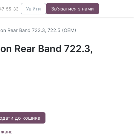
Увійти
Зв'язатися з нами
47-55-33
ston Rear Band 722.3, 722.5 (OEM)
ton Rear Band 722.3,
одати до кошика
ажань