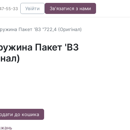
Увійти
Зв'язатися з нами
47-55-33
ружина Пакет 'B3 "722,4 (Оригінал)
ружина Пакет 'B3
інал)
одати до кошика
ажань