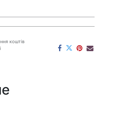
ення коштів
і
ме