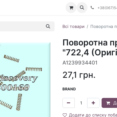
Визначити тип АКПП
+38(067)5
Всі товари
Поворотна п
Поворотна п
"722,4 (Ориг
A1239934401
27,1
грн.
BRAND
Д
Додати до списку поб