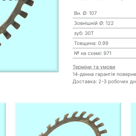
Вн. Ø
:
107
Зовнішній Ø
:
122
зуб
:
30T
Товщина
:
0.99
№ на схемі
:
971
Терміни та умови
14-денна гарантія поверн
Доставка: 2-3 робочих дн