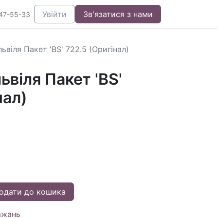
Увійти
Зв'язатися з нами
47-55-33
віля Пакет 'BS' 722.5 (Оригінал)
віля Пакет 'BS'
нал)
одати до кошика
ажань