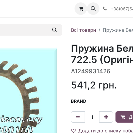
Визначити тип АКПП
+38(067)5
Всі товари
Пружина Бель
Пружина Бель
722.5 (Оригі
A1249931426
541,2
грн.
BRAND
Д
Додати до списку поб