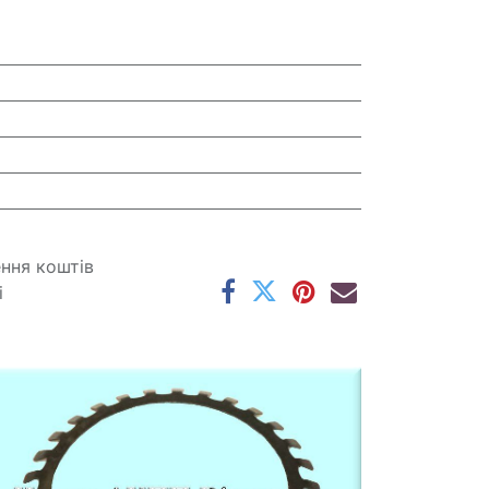
ення коштів
і