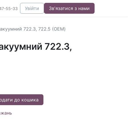
Увійти
Зв'язатися з нами
47-55-33
акуумний 722.3, 722.5 (OEM)
акуумний 722.3,
одати до кошика
ажань