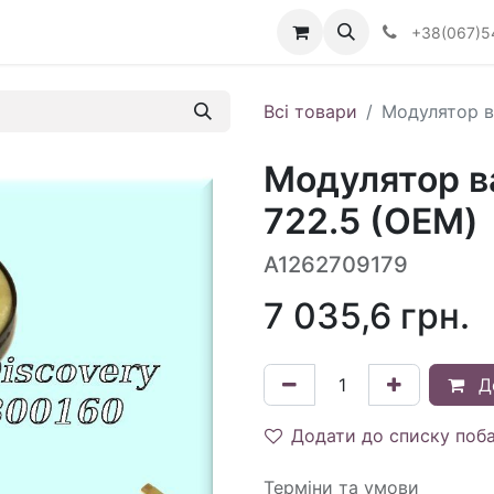
Визначити тип АКПП
+38(067)5
Всі товари
Модулятор в
Модулятор в
722.5 (OEM)
A1262709179
7 035,6
грн.
Д
Додати до списку поб
Терміни та умови