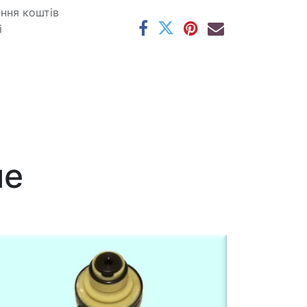
ення коштів
і
ме