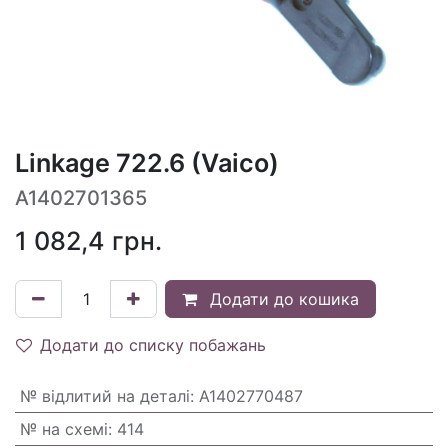
Linkage 722.6 (Vaico)
A1402701365
1 082,4
грн.
Додати до кошика
Додати до списку побажань
№ відлитий на деталі
:
A1402770487
№ на схемі
:
414