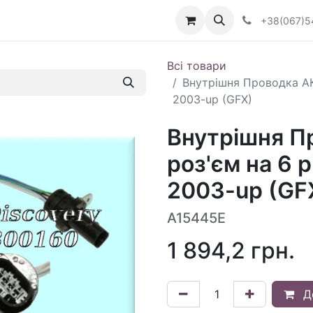
Визначити тип АКПП
+38(067)5
Всі товари
Внутрішня Проводка АК
2003-up (GFX)
Внутрішня П
роз'єм на 6 
2003-up (GF
A15445E
1 894,2
грн.
Д