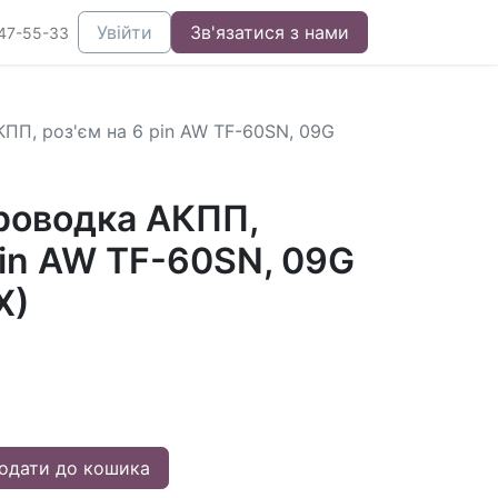
Увійти
Зв'язатися з нами
47-55-33
ПП, роз'єм на 6 pin AW TF-60SN, 09G
роводка АКПП,
pin AW TF-60SN, 09G
X)
одати до кошика