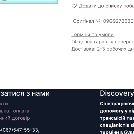
Додати до списку поб
Оригінал №
:
09G927363E
Терміни та умови
14-денна гарантія поверн
Доставка: 2-3 робочих дн
язатися з нами
Discover
кти
Співпрацюючи 
вка і оплата
допомогу у пі
чний договір
трансмісій та
спеціалістів 
8(067)547-55-33,
терміни в буд