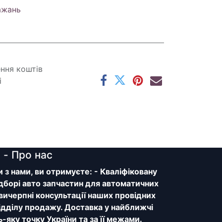
ажань
ення коштів
і
y
- Про нас
з нами, ви отримуєте: - Кваліфіковану
дборі авто запчастин для автоматичних
 вичерпні консультації наших провідних
відділу продажу. Доставка у найближчі
ь-яку точку України та за її межами.