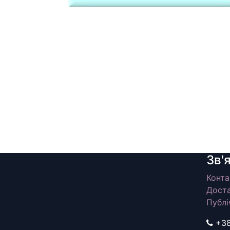
Зв'
Конта
Доста
Публі
+3