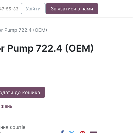
Увійти
Зв'язатися з нами
47-55-33
or Pump 722.4 (OEM)
or Pump 722.4 (OEM)
одати до кошика
ажань
ення коштів