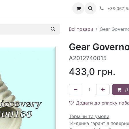
Визначити тип АКПП
+38(067)5
Всі товари
Gear Govern
Gear Govern
A2012740015
433,0
грн.
Д
Додати до списку поб
Терміни та умови
14-денна гарантія поверн