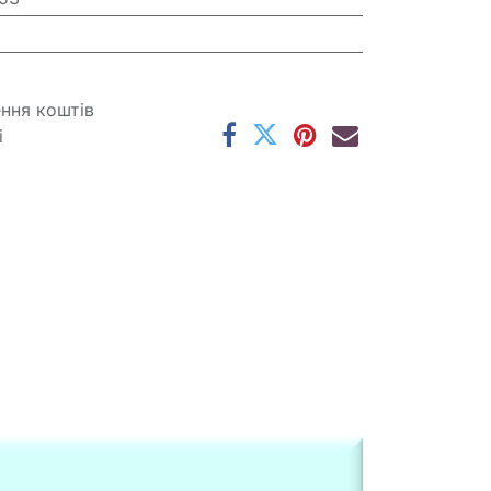
ення коштів
і