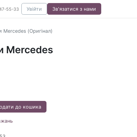
Увійти
Зв'язатися з нами
47-55-33
и Mercedes (Оригінал)
и Mercedes
одати до кошика
ажань
53