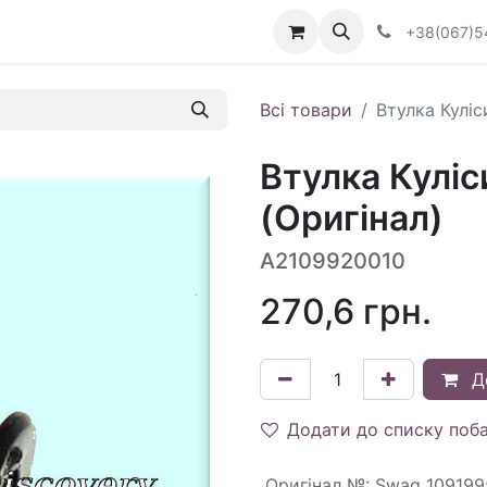
Визначити тип АКПП
+38(067)5
Всі товари
Втулка Куліс
Втулка Куліс
(Оригінал)
A2109920010
270,6
грн.
Д
Додати до списку поб
Оригінал №
:
Swag 109199