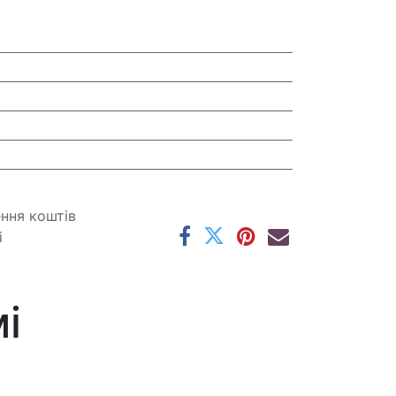
ення коштів
і
і