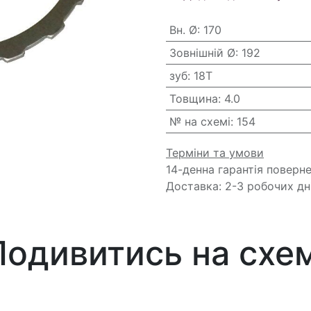
Вн. Ø
:
170
Зовнішній Ø
:
192
зуб
:
18T
Товщина
:
4.0
№ на схемі
:
154
Терміни та умови
14-денна гарантія поверн
Доставка: 2-3 робочих дн
Подивитись на схем