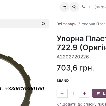
Визначити тип АКПП
+38(067)5
Всі товари
Упорна Пласт
Упорна Плас
722.9 (Оригі
A2202720226
703,6
грн.
BRAND
Д
Додати до списку поб