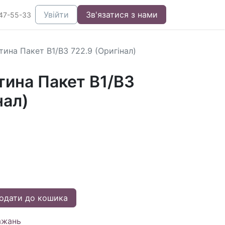
Увійти
Зв'язатися з нами
47-55-33
ина Пакет B1/B3 722.9 (Оригінал)
тина Пакет B1/B3
нал)
одати до кошика
ажань