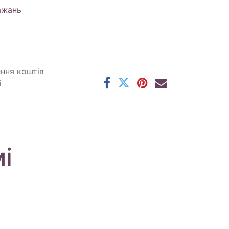
ажань
ення коштів
і
і