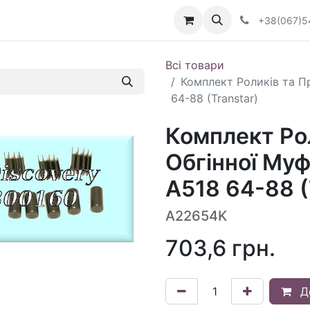
Визначити тип АКПП
+38(067)5
Всі товари
Комплект Роликів та П
64-88 (Transtar)
Комплект Ро
Обгінної Му
A518 64-88 (
A22654K
703,6
грн.
Д