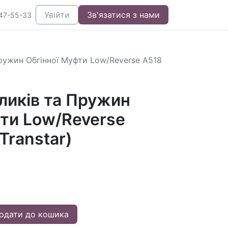
Увійти
Зв'язатися з нами
47-55-33
ружин Обгінної Муфти Low/Reverse A518
ликів та Пружин
фти Low/Reverse
Transtar)
одати до кошика