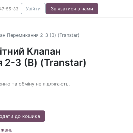
Увійти
Зв'язатися з нами
47-55-33
н Перемикання 2-3 (B) (Transtar)
ітний Клапан
2-3 (B) (Transtar)
енню та обміну не підлягають.
одати до кошика
ажань