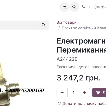
Визначити тип АКПП
+38(067)5
Всі товари
Електромагнітний Клапа
Електромагн
Перемикання 
A24422E
Електричні деталі поверн
3 247,2
грн.
Д
Додати до списку поб