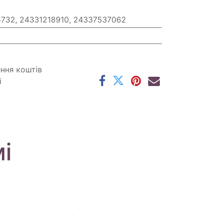
5732, 24331218910, 24337537062
ення коштів
і
і