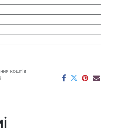
ення коштів
і
і