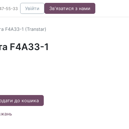
Увійти
Зв'язатися з нами
47-55-33
а F4A33-1 (Transtar)
та F4A33-1
одати до кошика
ажань