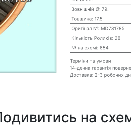
Зовнішній Ø
:
79.
Товщина
:
17.5
Оригінал №
:
MD731785
Кількість Роликів
:
28
№ на схемі
:
654
Терміни та умови
14-денна гарантія поверн
Доставка: 2-3 робочих дн
Подивитись на схем