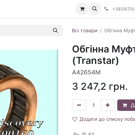
Визначити тип АКПП
+38(067)5
Всі товари
Обгінна Муфт
Обгінна Муф
(Transtar)
A42654M
3 247,2
грн.
Д
Додати до списку поб
Вн. Ø
:
63.