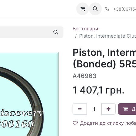
Визначити тип АКПП
+38(067)5
Всі товари
Piston, Intermediate Cl
Piston, Inter
(Bonded) 5R5
A46963
1 407,1
грн.
Д
Додати до списку поб