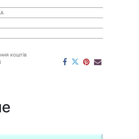
AA
ення коштів
і
ме