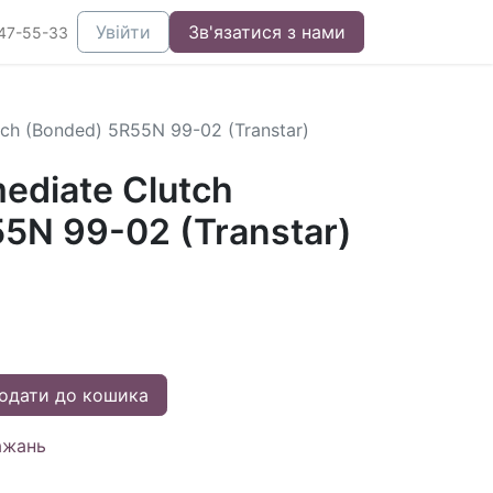
Увійти
Зв'язатися з нами
47-55-33
utch (Bonded) 5R55N 99-02 (Transtar)
mediate Clutch
5N 99-02 (Transtar)
одати до кошика
ажань