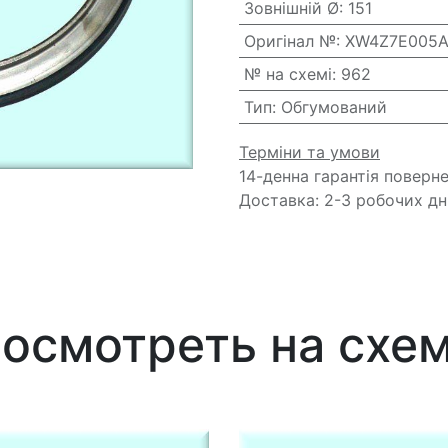
Зовнішній Ø
:
151
Оригінал №
:
XW4Z7E005
№ на схемі
:
962
Тип
:
Обгумований
Терміни та умови
14-денна гарантія поверн
Доставка: 2-3 робочих дн
осмотреть на схе