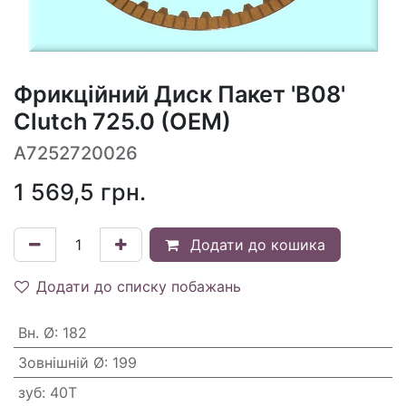
Фрикційний Диск Пакет 'B08'
Clutch 725.0 (OEM)
A7252720026
1 569,5
грн.
Додати до кошика
Додати до списку побажань
Вн. Ø
:
182
Зовнішній Ø
:
199
зуб
:
40T