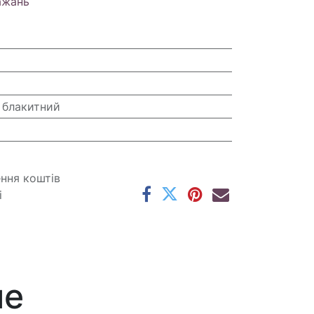
ажань
 блакитний
ення коштів
і
ме