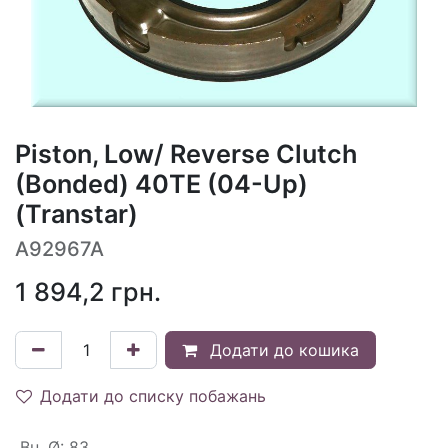
Piston, Low/ Reverse Clutch
(Bonded) 40TE (04-Up)
(Transtar)
A92967A
1 894,2
грн.
Додати до кошика
Додати до списку побажань
Вн. Ø
:
83.