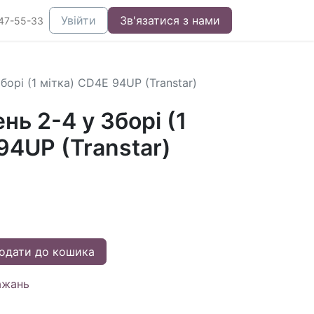
Увійти
Зв'язатися з нами
47-55-33
орі (1 мітка) CD4E 94UP (Transtar)
ь 2-4 у Зборі (1
94UP (Transtar)
одати до кошика
ажань