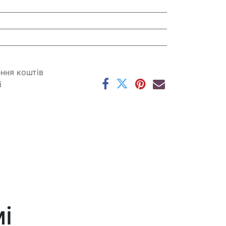
ення коштів
і
і