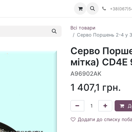
Визначити тип АКПП
+38(067)5
Всі товари
Серво Поршень 2-4 у Зб
Серво Поршен
мітка) CD4E 
A96902AK
1 407,1
грн.
Д
Додати до списку поб