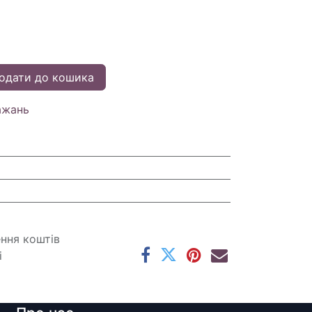
одати до кошика
ажань
ення коштів
і