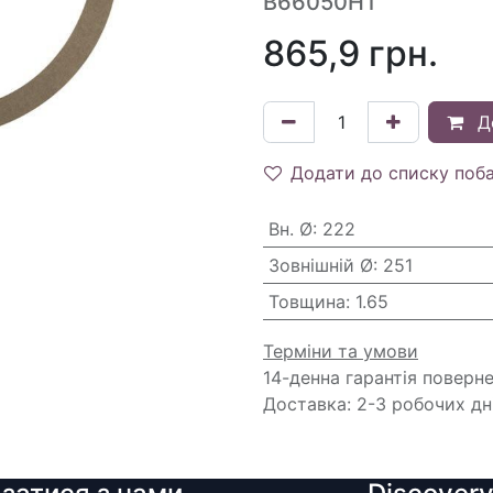
B66050HT
865,9
грн.
Д
Додати до списку поб
Вн. Ø
:
222
Зовнішній Ø
:
251
Товщина
:
1.65
Терміни та умови
14-денна гарантія поверн
Доставка: 2-3 робочих дн