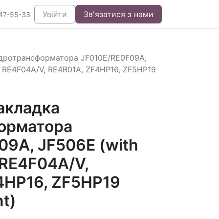
Увійти
Зв'язатися з нами
47-55-33
ідротрансформатора JF010E/RE0F09A,
), RE4F04A/V, RE4R01A, ZF4HP16, ZF5HP19
акладка
орматора
09A, JF506E (with
, RE4F04A/V,
4HP16, ZF5HP19
t)