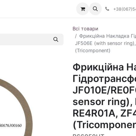
Визначити тип АКПП
+38(067)5
Всі товари
Фрикційна Накладка Г
JF506E (with sensor ring
(Tricomponent)
Фрикційна Н
Гідротрансф
JF010E/RE0F
sensor ring)
RE4R01A, ZF
(Tricomponen