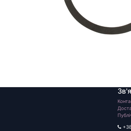
Зв'
Конта
Доста
Публі
+3