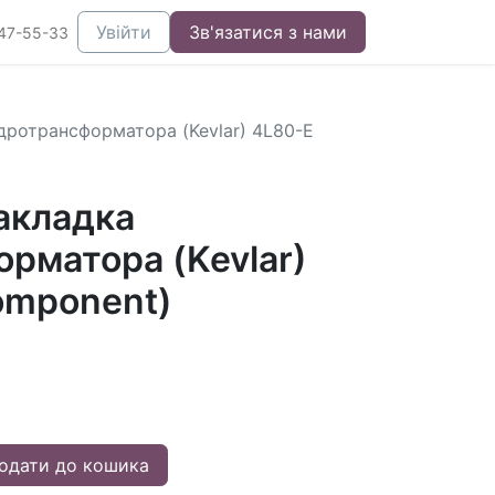
Увійти
Зв'язатися з нами
47-55-33
дротрансформатора (Kevlar) 4L80-E
акладка
рматора (Kevlar)
omponent)
одати до кошика