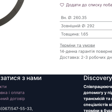
Додати до списку поб
Вн. Ø
:
260.35
Зовнішній Ø
:
292
Товщина
:
1.65
Терміни та умови
14-денна гарантія поверн
Доставка: 2-3 робочих дн
язатися з нами
Discover
кти
Співпрацюючи 
вка і оплата
допомогу у пі
чний договір
трансмісій та
спеціалістів 
8(067)547-55-33,
терміни в буд