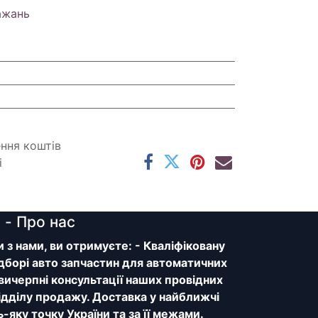
ажань
ення коштів
і
y
- Про нас
з нами, ви отримуєте: - Кваліфіковану
дборі авто запчастин для автоматичних
 вичерпні консультації наших провідних
відділу продажу. Доставка у найближчі
ь-яку точку України та за її межами.