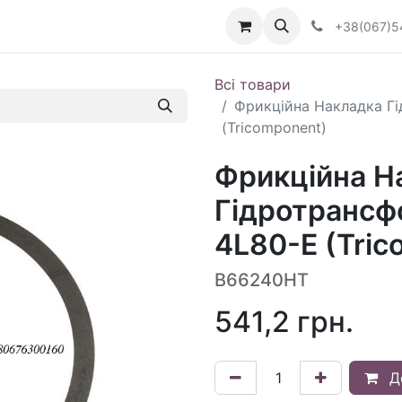
Визначити тип АКПП
+38(067)5
Всі товари
Фрикційна Накладка Гі
(Tricomponent)
Фрикційна Н
Гідротрансфо
4L80-E (Tric
B66240HT
541,2
грн.
Д