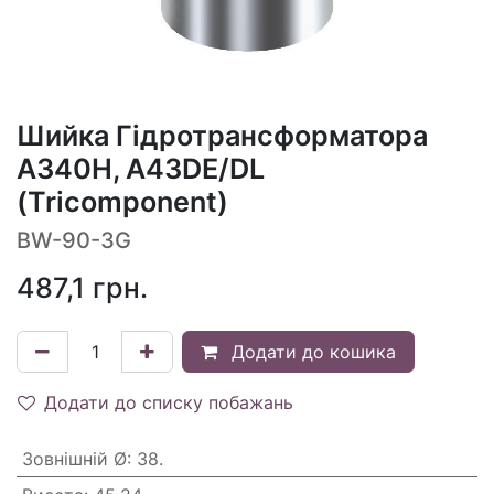
Шийка Гідротрансформатора
A340H, A43DE/DL
(Tricomponent)
BW-90-3G
487,1
грн.
Додати до кошика
Додати до списку побажань
Зовнішній Ø
:
38.