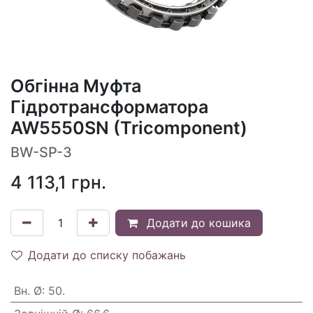
Обгінна Муфта
Гідротрансформатора
AW5550SN (Tricomponent)
BW-SP-3
4 113,1
грн.
Додати до кошика
Додати до списку побажань
Вн. Ø
:
50.