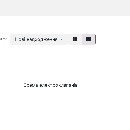
Нові надходження
и за:
Схема електроклапанів