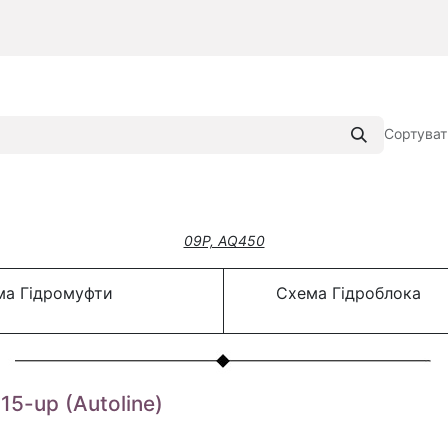
Сортуват
09P, AQ450
а Гідромуфти
Схема Гідроблока
5-up (Autoline)