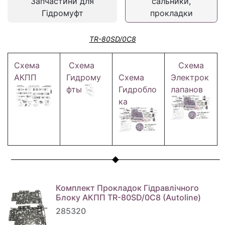
Запчастини для
сальники,
Гідромуфт
прокладки
TR-80SD/0C8
Схема
Схема
Схема
АКПП
Гидрому
Схема
Электрок
фты
Гидробло
лапанов
ка
Комплект Прокладок Гідравлічного
Блоку АКПП TR-80SD/0C8 (Autoline)
285320