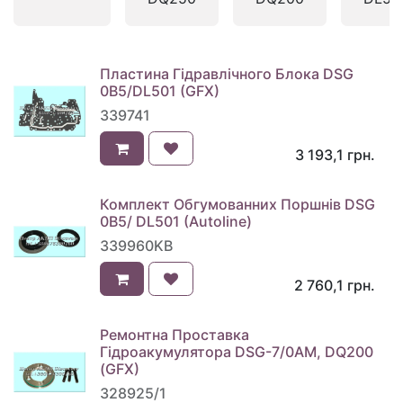
Пластина Гідравлічного Блока DSG
0B5/DL501 (GFX)
339741
3 193,1
грн.
Комплект Обгумованних Поршнів DSG
0B5/ DL501 (Autoline)
339960KB
2 760,1
грн.
Ремонтна Проставка
Гідроакумулятора DSG-7/0AM, DQ200
(GFX)
328925/1