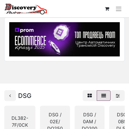
DSG
DSG /
DSG /
DSG 
DL382-
02E/
0AM /
0B5/
7F/0CK
DQ250
DQ200
DL50