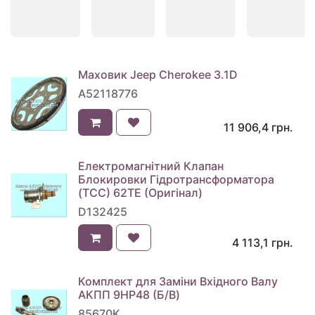
Маховик Jeep Cherokee 3.1D
A52118776
11 906,4
грн.
Електромагнітний Клапан
Блокировки Гідротрансформатора
(TCC) 62TE (Оригінал)
D132425
4 113,1
грн.
Комплект для Заміни Вхідного Валу
АКПП 9HP48 (Б/В)
85670K