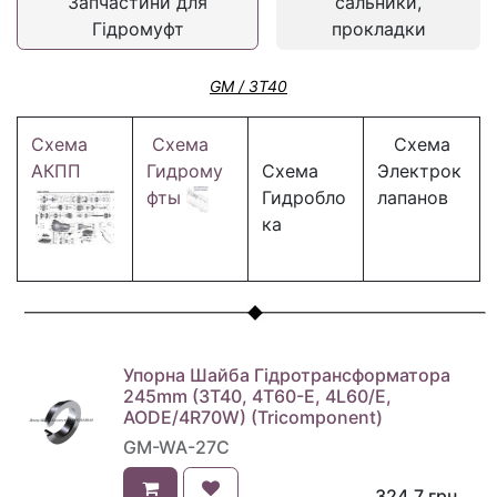
Запчастини для
сальники,
Гідромуфт
прокладки
GM / 3T40
Схема
Схема
Схема
АКПП
Гидрому
Схема
Электрок
фты
Гидробло
лапанов
ка
Упорна Шайба Гідротрансформатора
245mm (3T40, 4T60-E, 4L60/E,
AODE/4R70W) (Tricomponent)
GM-WA-27C
324,7
грн.