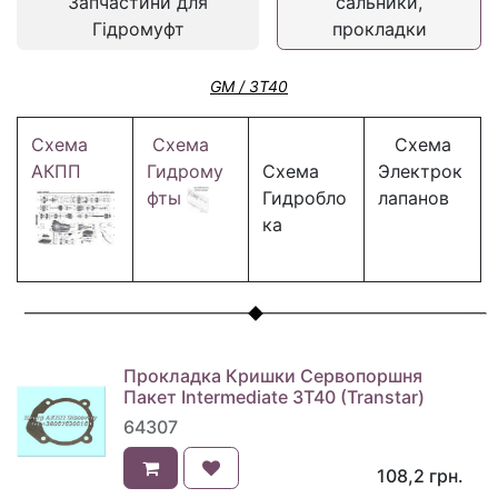
Запчастини для
сальники,
Гідромуфт
прокладки
GM / 3T40
Схема
Схема
Схема
АКПП
Гидрому
Схема
Электрок
фты
Гидробло
лапанов
ка
Прокладка Кришки Сервопоршня
Пакет Intermediate 3T40 (Transtar)
64307
108,2
грн.