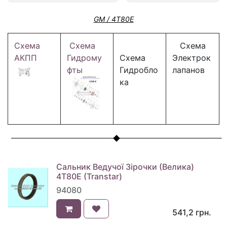
GM / 4T80E
Схема
Схема
Схема
АКПП
Гидрому
Схема
Электрок
фты
Гидробло
лапанов
ка
Сальник Ведучої Зірочки (Велика)
4T80E (Transtar)
94080
541,2
грн.