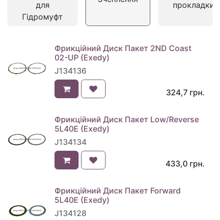
для
прокладки
Гідромуфт
Фрикційний Диск Пакет 2ND Coast
02-UP (Exedy)
J134136
324,7
грн.
Фрикційний Диск Пакет Low/Reverse
5L40E (Exedy)
J134134
433,0
грн.
Фрикційний Диск Пакет Forward
5L40E (Exedy)
J134128