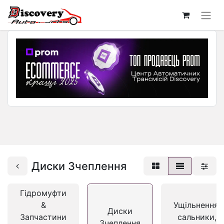
Диски Зчеплення
Гідромуфти
&
Ущільнення,
Диски
Запчастини
сальники,
Зчеплення