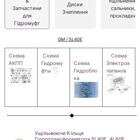
&
Ущільнення,
Диски
Запчастини
сальники,
Зчеплення
для
прокладки
Гідромуфт
GM / 5L40E
Схема
Схема
Схема
АКПП
Гидрому
Схема
Электрок
фты
Гидробло
лапанов
ка
Ущільнююче Кільце
Гідротрансформатора 5L40E, 4L60E,